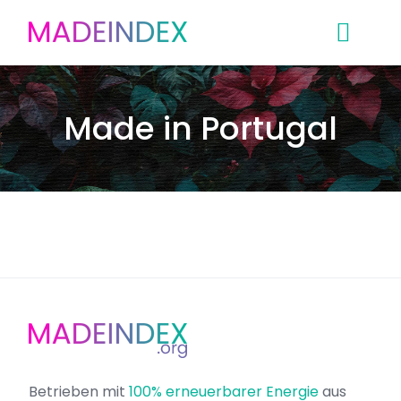
Skip
to
content
Made in Portugal
Betrieben mit
100% erneuerbarer Energie
aus